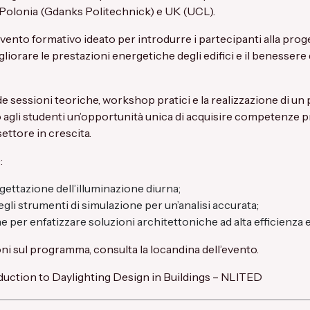
Polonia (Gdanks Politechnick) e UK (UCL).
ento formativo ideato per introdurre i partecipanti alla proge
liorare le prestazioni energetiche degli edifici e il benessere d
sessioni teoriche, workshop pratici e la realizzazione di un
o agli studenti un’opportunità unica di acquisire competenze
ettore in crescita.
:
gettazione dell’illuminazione diurna;
li strumenti di simulazione per un’analisi accurata;
e per enfatizzare soluzioni architettoniche ad alta efficienza 
i sul programma, consulta la locandina dell’evento.
duction to Daylighting Design in Buildings – NLITED