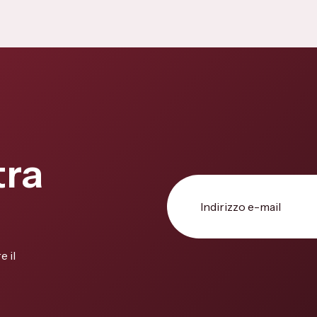
tra
e il