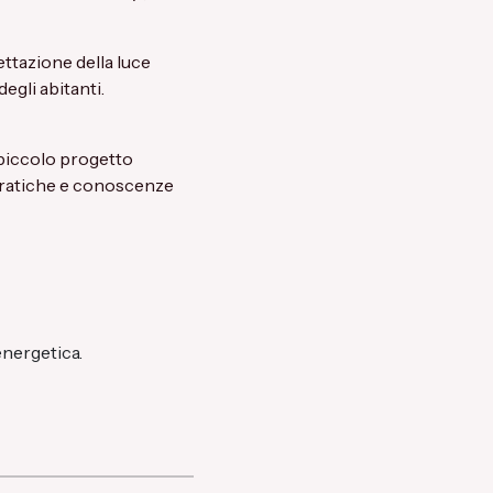
ttazione della luce
egli abitanti.
 piccolo progetto
 pratiche e conoscenze
energetica.