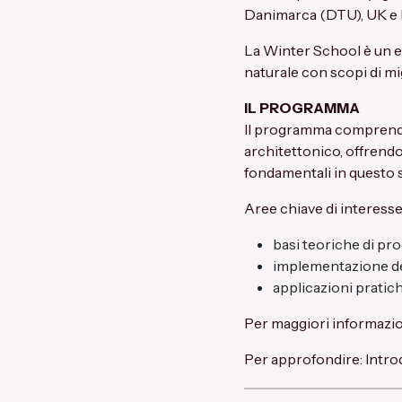
Danimarca (DTU), UK e 
La Winter School è un ev
naturale con scopi di mig
IL PROGRAMMA
Il programma comprende 
architettonico, offrend
fondamentali in questo s
Aree chiave di interesse
basi teoriche di pro
implementazione deg
applicazioni pratich
Per maggiori informazion
Per approfondire:
Intro