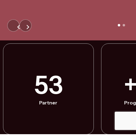
53
Partner
Proge