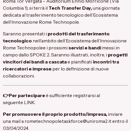
Roma Tor Vergata – Auditorium Ennio Morricone (Via
Columbia 1), si terrà il
Tech Transfer Day,
una giornata
dedicata al trasferimento tecnologico dell’Ecosistema
dell’Innovazione Rome Technopole.
Saranno presentati i
prodotti del trasferimento
tecnologico
nell’ambito dell’Ecosistema dell’Innovazione
Rome Technopolee i prossimi
servizi e bandi
messi in
campo dallo SPOKE 2. Saranno illustrati, inoltre, i
progetti
vincitori dei bandi a cascata
e pianificati
incontri tra
ricercatori e imprese
per lo definizione di nuove
collaborazioni.
👉Per partecipare
è sufficiente registrarsi al
seguente
LINK
.
Per promuovere il proprio prodotto/impresa,
inviare
una mail a
rometechnopole.taskforce@uniroma2.it
entro il
03/04/2024.