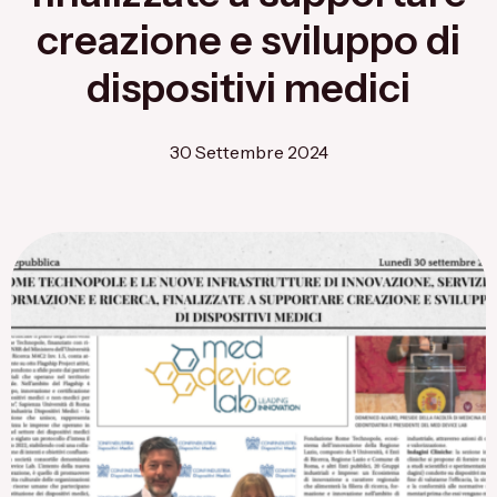
Flagship Project 8
creazione e sviluppo di
Salute & Bio-Pharma
dispositivi medici
Flagship Project 4
30 Settembre 2024
Flagship Project 7