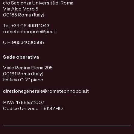
c/o Sapienza Università di Roma
Via Aldo Moro 5
00185 Roma (Italy)
Tel. +39 06 4991 1043
rometechnopole@pec.it
C.F.: 96534030588
Sede operativa
Viale Regina Elena 295
00161 Roma (Italy)
Edificio C. 2° piano
direzionegenerale@rometechnopole.it
P.IVA: 17565511007
Codice Univoco: T9K4ZHO