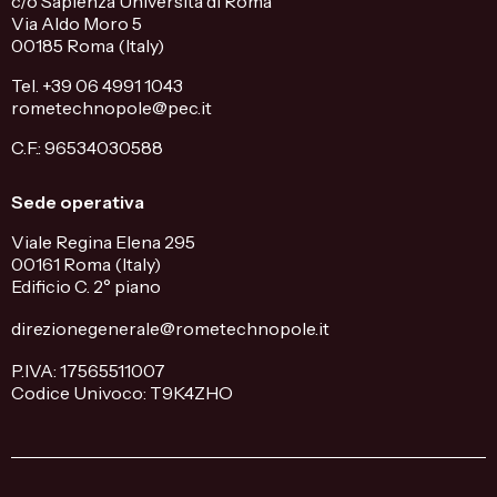
c/o Sapienza Università di Roma
Via Aldo Moro 5
00185 Roma (Italy)
Tel. +39 06 4991 1043
rometechnopole@pec.it
C.F.: 96534030588
Sede operativa
Viale Regina Elena 295
00161 Roma (Italy)
Edificio C. 2° piano
direzionegenerale@rometechnopole.it
P.IVA: 17565511007
Codice Univoco: T9K4ZHO