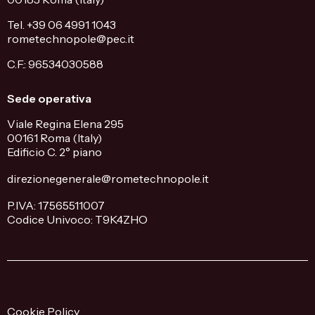
Tel. +39 06 4991 1043
rometechnopole@pec.it
C.F.: 96534030588
Sede operativa
Viale Regina Elena 295
00161 Roma (Italy)
Edificio C. 2° piano
direzionegenerale@rometechnopole.it
P.IVA: 17565511007
Codice Univoco: T9K4ZHO
Cookie Policy