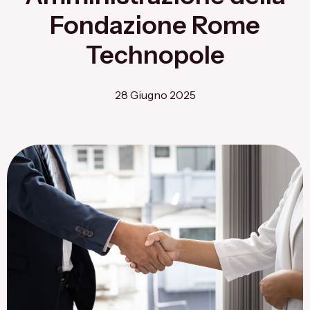
Flagship Project 8
Fondazione Rome
Salute & Bio-Pharma
Technopole
Flagship Project 4
28 Giugno 2025
Flagship Project 7