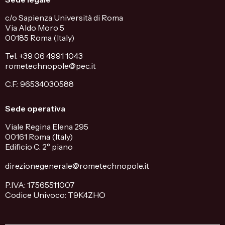
c/o Sapienza Università di Roma
Via Aldo Moro 5
00185 Roma (Italy)
Tel. +39 06 4991 1043
rometechnopole@pec.it
C.F.: 96534030588
Sede operativa
Viale Regina Elena 295
00161 Roma (Italy)
Edificio C. 2° piano
direzionegenerale@rometechnopole.it
P.IVA: 17565511007
Codice Univoco: T9K4ZHO