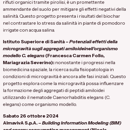
rifiuti organici tramite pirolisi, è un promettente
ammendante del suolo per mitigare gli effetti negativi della
salinità. Questo progetto presenta i risultati del biochar
nel contrastare lo stress da salinità in piante di pomodoro
irrigate con acqua salina.
Istituto Superiore di Sanità
–
Potenziali effetti della
microgravità sugli aggregati amiloidei
nell’organismo
modello C. elegans
(Francesca Carmen Follo,
Mariagrazia Severino):
nonostante i progressi nella
biomedicina spaziale, la ricerca sulla fisiopatologia in
condizioni di microgravità è ancora alle fasi iniziali. Questo
progetto esplora come la microgravità possa influenzare
la formazione degli aggregati di peptidi amiloidei
utilizzando il nematode Caenorhabditis elegans (C.
elegans) come organismo modello.
Sabato 26 ottobre 2024
AlmavivA S.p.A.
–
Building Information Modeling (BIM)
and energy consumption management
(Nicola