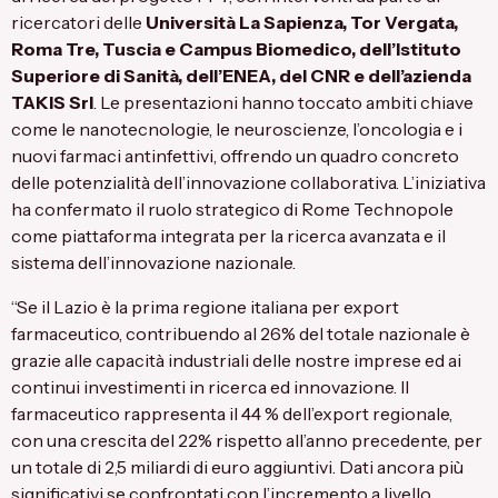
ricercatori delle
Università La Sapienza, Tor Vergata,
Roma Tre, Tuscia e Campus Biomedico, dell’Istituto
Superiore di Sanità, dell’ENEA, del CNR e dell’azienda
TAKIS Srl
. Le presentazioni hanno toccato ambiti chiave
come le nanotecnologie, le neuroscienze, l’oncologia e i
nuovi farmaci antinfettivi, offrendo un quadro concreto
delle potenzialità dell’innovazione collaborativa. L’iniziativa
ha confermato il ruolo strategico di Rome Technopole
come piattaforma integrata per la ricerca avanzata e il
sistema dell’innovazione nazionale.
“Se il Lazio è la prima regione italiana per export
farmaceutico, contribuendo al 26% del totale nazionale è
grazie alle capacità industriali delle nostre imprese ed ai
continui investimenti in ricerca ed innovazione. Il
farmaceutico rappresenta il 44 % dell’export regionale,
con una crescita del 22% rispetto all’anno precedente, per
un totale di 2,5 miliardi di euro aggiuntivi. Dati ancora più
significativi se confrontati con l’incremento a livello