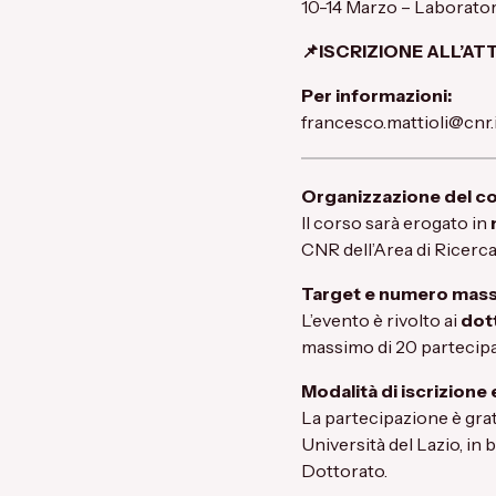
10-14 Marzo – Laborato
📌ISCRIZIONE ALL’AT
Per informazioni:
francesco.mattioli@cnr.
Organizzazione del c
Il corso sarà erogato in
CNR dell’Area di Ricerca
Target e numero massi
L’evento è rivolto ai
dot
massimo di 20 partecipa
Modalità di iscrizione
La partecipazione è gratu
Università del Lazio, in 
Dottorato.