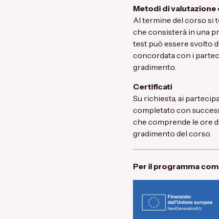
Metodi di valutazione
Al termine del corso si t
che consisterà in una pr
test può essere svolto d
concordata con i parteci
gradimento.
Certificati
Su richiesta, ai parteci
completato con successo 
che comprende le ore di 
gradimento del corso.
Per il programma comple