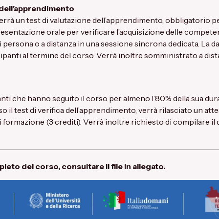
 dell’apprendimento
errà un test di valutazione dell’apprendimento, obbligatorio per
esentazione orale per verificare l’acquisizione delle compete
i persona o a distanza in una sessione sincrona dedicata. La da
panti al termine del corso. Verrà inoltre somministrato a dist
panti che hanno seguito il corso per almeno l’80% della sua du
il test di verifica dell’apprendimento, verrà rilasciato un att
formazione (3 crediti). Verrà inoltre richiesto di compilare il 
to del corso, consultare il file in allegato.