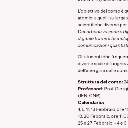
L’obiettivo del corso è 
atomici a quelli su larg
scientifiche diverse per
D
ecarbonizzazione e dig
digitale tramite tecnolo
comunicazioni quantist
Gli studenti che frequen
diverse scale di lunghezz
dell’energia e delle com
Struttura del corso:
24
Professori
: Prof. Gior
(IFN-CNR)
Calendario:
4, 6, 11, 13 Febbraio, ore 
18, 20 Febbraio, ore 11:
25 e 27 Febbraio – 4 e 6