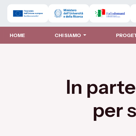
HOME
CHI SIAMO
PROGE
In part
per 