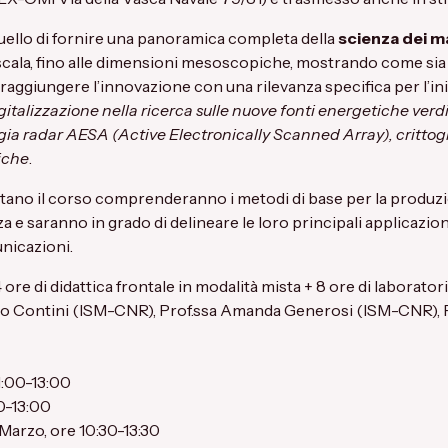
quello di fornire una panoramica completa della
scienza dei ma
a scala, fino alle dimensioni mesoscopiche, mostrando come sia
 raggiungere l’innovazione con una rilevanza specifica per l’ini
italizzazione nella ricerca sulle nuove fonti energetiche verd
gia radar AESA (Active Electronically Scanned Array), crittogr
iche
.
tano il corso comprenderanno i metodi di base per la produzio
a e saranno in grado di delineare le loro principali applicazio
unicazioni.
 ore di didattica frontale in modalità mista + 8 ore di laboratori
gio Contini (ISM-CNR), Prof.ssa Amanda Generosi (ISM-CNR), 
11:00-13:00
00-13:00
 Marzo, ore 10:30-13:30