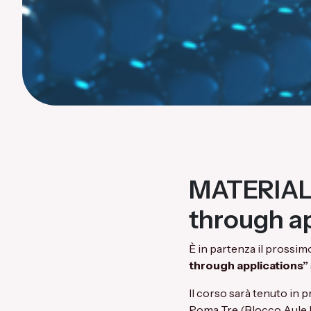
MATERIALS
through ap
È in partenza il prossi
through applications”
Il corso sarà tenuto in 
Roma Tre (Blocco Aule E