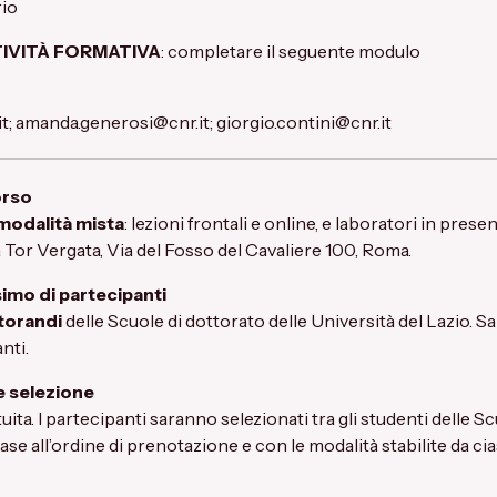
rio
TIVITÀ FORMATIVA
: completare il seguente
modulo
it
;
amanda.generosi@cnr.it
;
giorgio.contini@cnr.it
orso
modalità mista
: lezioni frontali e online, e laboratori in pres
 Tor Vergata, Via del Fosso del Cavaliere 100, Roma.
mo di partecipanti
torandi
delle Scuole di dottorato delle Università del Lazio
nti.
 e selezione
ita. I partecipanti saranno selezionati tra gli studenti delle Sc
base all’ordine di prenotazione e con le modalità stabilite da c