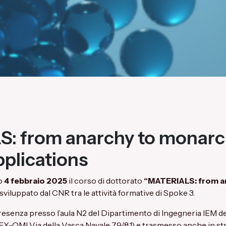
: from anarchy to monar
plications
mo
4 febbraio 2025
il corso di dottorato
“MATERIALS: from a
sviluppato dal CNR tra le attività formative di Spoke 3.
presenza presso l’aula N2 del Dipartimento di Ingegneria IEM del
X-OMI Via della Vasca Navale 79/81) e trasmesso anche in st