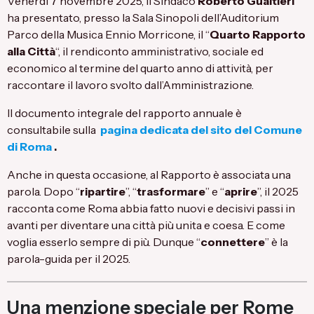
Venerdì 7 novembre 2025, il Sindaco
Roberto Gualtieri
ha presentato, presso la Sala Sinopoli dell’Auditorium
Parco della Musica Ennio Morricone, il “
Quarto Rapporto
alla Città
“, il rendiconto amministrativo, sociale ed
economico al termine del quarto anno di attività, per
raccontare il lavoro svolto dall’Amministrazione.
Il documento integrale del rapporto annuale è
consultabile sulla
pagina dedicata del sito del Comune
di Roma
.
Anche in questa occasione, al Rapporto è associata una
parola. Dopo “
ripartire
”, “
trasformare
” e “
aprire
”, il 2025
racconta come Roma abbia fatto nuovi e decisivi passi in
avanti per diventare una città più unita e coesa. E come
voglia esserlo sempre di più. Dunque “
connettere
” è la
parola-guida per il 2025.
Una menzione speciale per Rome