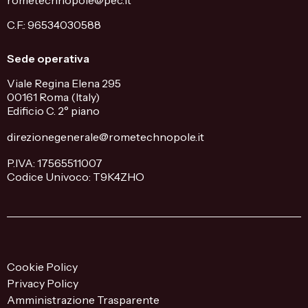
rometechnopole@pec.it
C.F.: 96534030588
Sede operativa
Viale Regina Elena 295
00161 Roma (Italy)
Edificio C. 2° piano
direzionegenerale@rometechnopole.it
P.IVA: 17565511007
Codice Univoco: T9K4ZHO
Cookie Policy
Privacy Policy
Amministrazione Trasparente