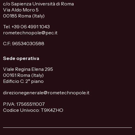
c/o Sapienza Università di Roma
Via Aldo Moro 5
00185 Roma (Italy)
Tel. +39 06 4991 1043
rometechnopole@pec.it
C.F.: 96534030588
Sede operativa
Viale Regina Elena 295
00161 Roma (Italy)
Edificio C. 2° piano
direzionegenerale@rometechnopole.it
P.IVA: 17565511007
Codice Univoco: T9K4ZHO