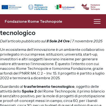
Università, enti di ricerca, aziende e
Indietro
Indietro
Indietro
Indietro
Indietro
Indietro
istituzioni insieme per promuovere
l’innovazione, sostenere le start-up
Fondazione
Transizione Energetica
Modello Hub & Spoke
Infrastrutture di Ricerca
Eventi
Bandi a cascata
Fondazione Rome Technopole
e formare al trasferimento
tecnologico
Organi
Flagship Project 1
Spoke 1
Piattaforme di Innovazione
News
Lavora con noi
Dall’articolo pubblicato sul
Il Sole 24 Ore
| 7 novembre 2025
Management
Flagship Project 2
Spoke 2
Formazione
Un ecosistema dell’innovazione è un ambiente collaborativo
privilegiato in cui imprese, istituzioni, università, start-up,
Soci
Flagship Project 3
Spoke 3
Progetti EU
investitori e altri soggetti lavorano insieme per generare
valore attraverso l’innovazione. È questo l’intento con cui
nascono Rome Technopole e l’omonima Fondazione, grazie
Statuto
Transizione Digitale
Spoke 4
AI & Analytics Hub
ai fondi del PNRR M4, C 2 – Inv. 1.5. Il progetto è partito a luglio
2022 e terminerà a dicembre 2025.
Progetto PNRR
Flagship Project 5
Spoke 5
Guardando al
trasferimento tecnologico
, oggetto delle
attività dello
Spoke 2
del Rome Technopole, il primo bilancio
Numeri
Flagship Project 6
Spoke 6
è senz’altro positivo, per la mole di progetti di prototipazione
e proof-of-concept messi in campo, circa 60, per i bandi
finanziati, circa 30, per un budget di quasi 4 milioni di euro e