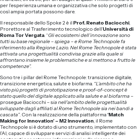
Flagship Project 8
per l’esperienza umana e organizzativa che solo progetti di
così ampia portata possono dare.
Salute & Bio-Pharma
Il responsabile dello Spoke 2 è il
Prof. Renato Baciocchi
,
Prorettore al Trasferimento tecnologico dell’
Università di
Roma Tor Vergata
. “
Gli ecosistemi dell’innovazione sono
Flagship Project 4
tutti su base regionale – spiega – e Rome Technopole fa
riferimento alla Regione Lazio. Nel Rome Technopole è stata
Flagship Project 7
attivata una progettualità condivisa grazie alla quale si
affrontano insieme le problematiche e si mettono a frutto le
competenze”.
Sono tre i pillar del Rome Technopole: transizione digitale,
transizione energetica, salute e biofarma.
“L’ambito che ha
visto più progetti di prototipazione e proof-of-concept è
stato quello del digitale applicato alla salute e al biofarma
–
prosegue Baciocchi – s
ia nell’ambito delle progettualità
sviluppate dagli affiliati al Rome Technopole sia nei bandi a
cascata”
. Con la realizzazione della piattaforma
‘Match
Making for Innovation’ – M2 Innovation
, il Rome
Technopole si è dotato di uno strumento, implementato con
l’AI, capace di sviluppare servizi di analisi intelligente dei