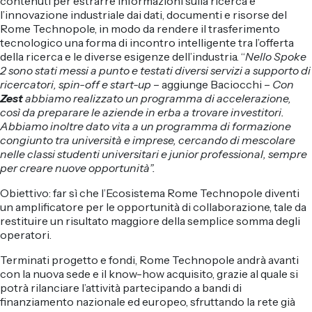
contenuti per estrarre informazioni sulla ricerca e
l’innovazione industriale dai dati, documenti e risorse del
Rome Technopole, in modo da rendere il trasferimento
tecnologico una forma di incontro intelligente tra l’offerta
della ricerca e le diverse esigenze dell’industria. “
Nello Spoke
2 sono stati messi a punto e testati diversi servizi a supporto di
ricercatori, spin-off e start-up
– aggiunge Baciocchi –
Con
Zest
abbiamo realizzato un programma di accelerazione,
così da preparare le aziende in erba a trovare investitori.
Abbiamo inoltre dato vita a un programma di formazione
congiunto tra università e imprese, cercando di mescolare
nelle classi studenti universitari e junior professional, sempre
per creare nuove opportunità”.
Obiettivo: far sì che l’Ecosistema Rome Technopole diventi
un amplificatore per le opportunità di collaborazione, tale da
restituire un risultato maggiore della semplice somma degli
operatori.
Terminati progetto e fondi, Rome Technopole andrà avanti
con la nuova sede e il know-how acquisito, grazie al quale si
potrà rilanciare l’attività partecipando a bandi di
finanziamento nazionale ed europeo, sfruttando la rete già