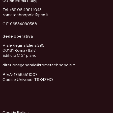
00185 Roma (Italy)
Tel. +39 06 4991 1043
rometechnopole@pec.it
C.F.: 96534030588
Sede operativa
Viale Regina Elena 295
00161 Roma (Italy)
Edificio C. 2° piano
direzionegenerale@rometechnopole.it
P.IVA: 17565511007
Codice Univoco: T9K4ZHO
Cookie Policy