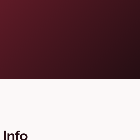
Flagship Project 8
Salute & Bio-Pharma
Flagship Project 4
Flagship Project 7
Info