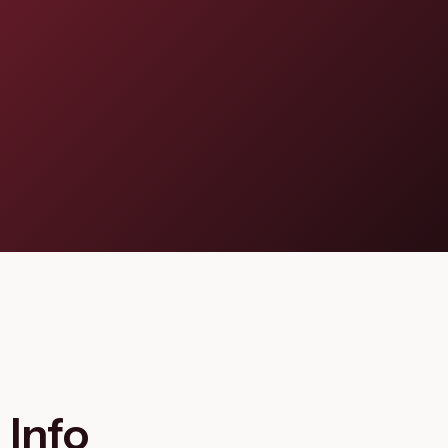
Flagship Project 8
Salute & Bio-Pharma
Flagship Project 4
Flagship Project 7
Info