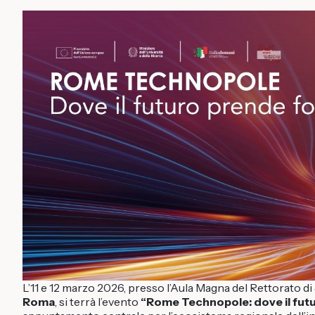
L’11 e 12 marzo 2026, presso l’Aula Magna del Rettorato di
Roma
, si terrà l’evento
“Rome Technopole: dove il fut