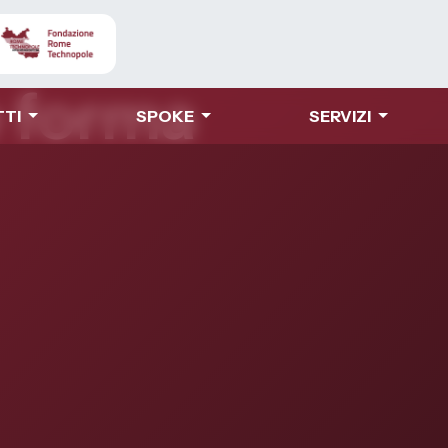
le: dove il
e forma
TTI
SPOKE
SERVIZI