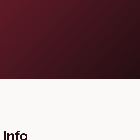
Flagship Project 8
Salute & Bio-Pharma
Flagship Project 4
Flagship Project 7
Info