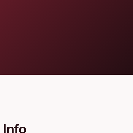
Flagship Project 8
Salute & Bio-Pharma
Flagship Project 4
Flagship Project 7
Info